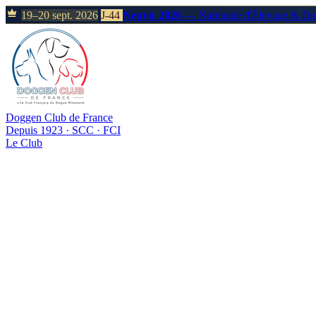
19–20 sept. 2026
J-44
Neuvic 2026
— Nationale d'Élevage & D
Doggen Club de France
Depuis 1923 · SCC · FCI
Le Club