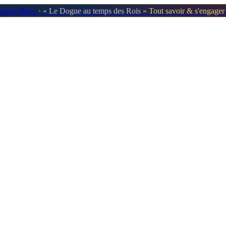
oggen Show
· « Le Dogue au temps des Rois »
Tout savoir & s'engage