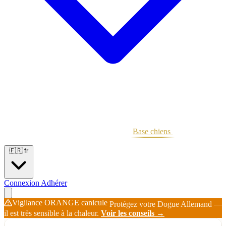
Portées
Étalons
Éleveurs
Base chiens
Boutique
🇫🇷
fr
Connexion
Adhérer
Vigilance ORANGE canicule
Protégez votre Dogue Allemand —
il est très sensible à la chaleur.
Voir les conseils →