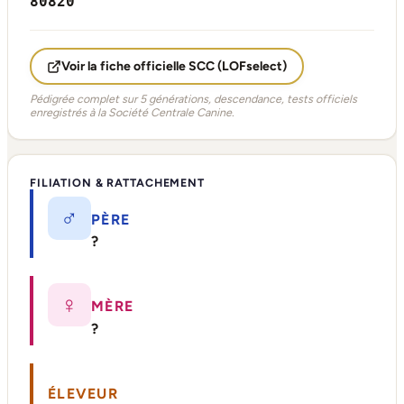
80820
Voir la fiche officielle SCC (LOFselect)
Pédigrée complet sur 5 générations, descendance, tests officiels
enregistrés à la Société Centrale Canine.
FILIATION & RATTACHEMENT
♂
PÈRE
?
♀
MÈRE
?
ÉLEVEUR