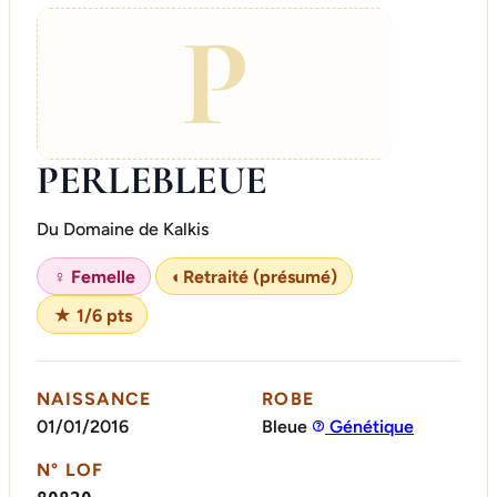
P
PERLEBLEUE
Du Domaine de Kalkis
♀ Femelle
◐
Retraité (présumé)
★ 1/6 pts
NAISSANCE
ROBE
01/01/2016
Bleue
Génétique
N° LOF