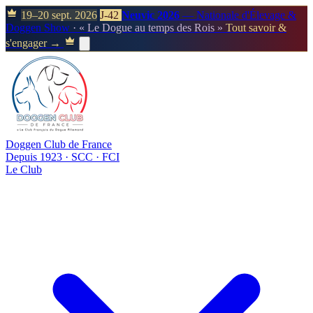
19–20 sept. 2026
J-42
Neuvic 2026
— Nationale d'Élevage &
Doggen Show
· « Le Dogue au temps des Rois »
Tout savoir &
s'engager →
Doggen Club de France
Depuis 1923 · SCC · FCI
Le Club