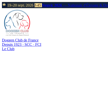
19–20 sept. 2026
J-45
Neuvic 2026
— Nationale d'Élevage & D
Doggen Club de France
Depuis 1923 · SCC · FCI
Le Club