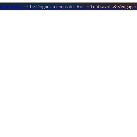
oggen Show
· « Le Dogue au temps des Rois »
Tout savoir & s'engage