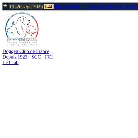
19–20 sept. 2026
J-44
Neuvic 2026
— Nationale d'Élevage & D
Doggen Club de France
Depuis 1923 · SCC · FCI
Le Club