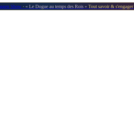
oggen Show
· « Le Dogue au temps des Rois »
Tout savoir & s'engage