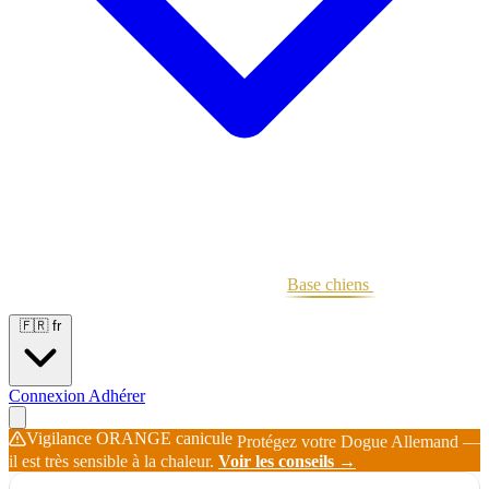
Portées
Étalons
Éleveurs
Base chiens
Boutique
🇫🇷
fr
Connexion
Adhérer
Vigilance ORANGE canicule
Protégez votre Dogue Allemand —
il est très sensible à la chaleur.
Voir les conseils →