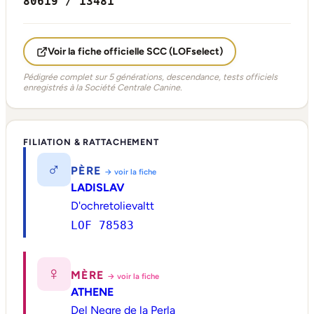
80619 / 13481
Voir la fiche officielle SCC (LOFselect)
Pédigrée complet sur 5 générations, descendance, tests officiels
enregistrés à la Société Centrale Canine.
FILIATION & RATTACHEMENT
♂
PÈRE
→ voir la fiche
LADISLAV
D'ochretolievaltt
LOF 78583
♀
MÈRE
→ voir la fiche
ATHENE
Del Negre de la Perla