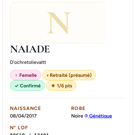
N
NAIADE
D'ochretolievaltt
♀ Femelle
◐
Retraité (présumé)
✓ Confirmé
★ 1/6 pts
NAISSANCE
ROBE
08/04/2017
Noire
Génétique
N° LOF