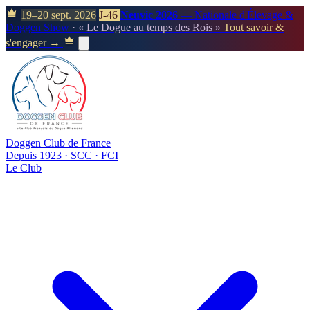
19–20 sept. 2026
J-46
Neuvic 2026
— Nationale d'Élevage &
Doggen Show
· « Le Dogue au temps des Rois »
Tout savoir &
s'engager →
Doggen Club de France
Depuis 1923 · SCC · FCI
Le Club