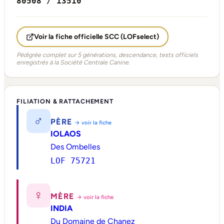
80508 / 13510
Voir la fiche officielle SCC (LOFselect)
Pédigrée complet sur 5 générations, descendance, tests officiels
enregistrés à la Société Centrale Canine.
FILIATION & RATTACHEMENT
♂
PÈRE
→ voir la fiche
IOLAOS
Des Ombelles
LOF 75721
♀
MÈRE
→ voir la fiche
INDIA
Du Domaine de Chanez