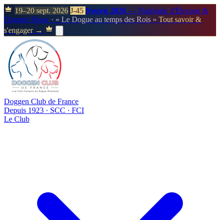
19–20 sept. 2026
J-45
Neuvic 2026
— Nationale d'Élevage &
Doggen Show
· « Le Dogue au temps des Rois »
Tout savoir &
s'engager →
Doggen Club de France
Depuis 1923 · SCC · FCI
Le Club