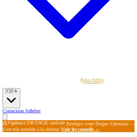
Portées
Étalons
Éleveurs
Base chiens
Boutique
🇫🇷
fr
Connexion
Adhérer
Vigilance ORANGE canicule
Protégez votre Dogue Allemand —
il est très sensible à la chaleur.
Voir les conseils →