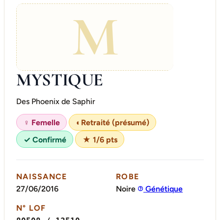
M
MYSTIQUE
Des Phoenix de Saphir
♀ Femelle
◐
Retraité (présumé)
✓ Confirmé
★ 1/6 pts
NAISSANCE
ROBE
27/06/2016
Noire
Génétique
N° LOF