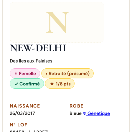
N
NEW-DELHI
Des Iles aux Falaises
♀ Femelle
◐
Retraité (présumé)
✓ Confirmé
★ 1/6 pts
NAISSANCE
ROBE
26/03/2017
Bleue
Génétique
N° LOF