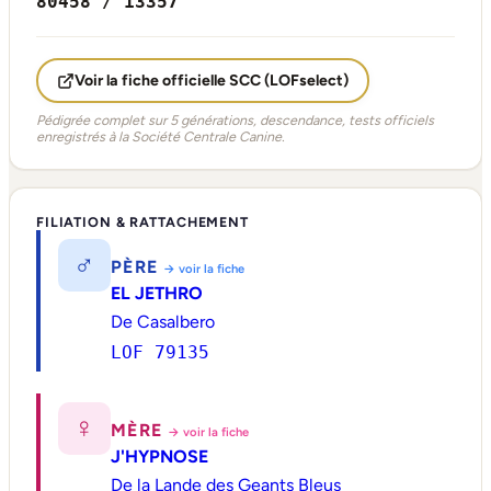
80458 / 13357
Voir la fiche officielle SCC (LOFselect)
Pédigrée complet sur 5 générations, descendance, tests officiels
enregistrés à la Société Centrale Canine.
FILIATION & RATTACHEMENT
♂
PÈRE
→ voir la fiche
EL JETHRO
De Casalbero
LOF 79135
♀
MÈRE
→ voir la fiche
J'HYPNOSE
De la Lande des Geants Bleus