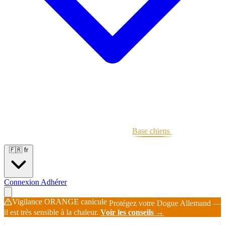
Portées
Étalons
Éleveurs
Base chiens
Boutique
🇫🇷
fr
Connexion
Adhérer
Vigilance ORANGE canicule
Protégez votre Dogue Allemand —
il est très sensible à la chaleur.
Voir les conseils →