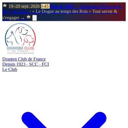
19–20 sept. 2026
J-45
Neuvic 2026
— Nationale d'Élevage &
Doggen Show
· « Le Dogue au temps des Rois »
Tout savoir &
s'engager →
Doggen Club de France
Depuis 1923 · SCC · FCI
Le Club