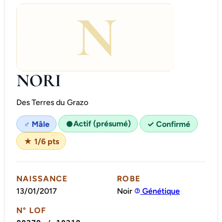
N
NORI
Des Terres du Grazo
Actif (présumé)
♂ Mâle
●
✓ Confirmé
★ 1/6 pts
NAISSANCE
ROBE
13/01/2017
Noir
Génétique
N° LOF