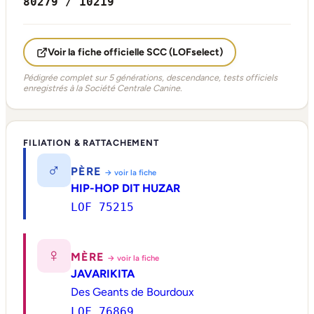
80279 / 10219
Voir la fiche officielle SCC (LOFselect)
Pédigrée complet sur 5 générations, descendance, tests officiels
enregistrés à la Société Centrale Canine.
FILIATION & RATTACHEMENT
♂
PÈRE
→ voir la fiche
HIP-HOP DIT HUZAR
LOF 75215
♀
MÈRE
→ voir la fiche
JAVARIKITA
Des Geants de Bourdoux
LOF 76869