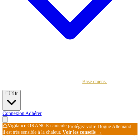
Portées
Étalons
Éleveurs
Base chiens
Boutique
🇫🇷
fr
Connexion
Adhérer
Vigilance ORANGE canicule
Protégez votre Dogue Allemand —
il est très sensible à la chaleur.
Voir les conseils →