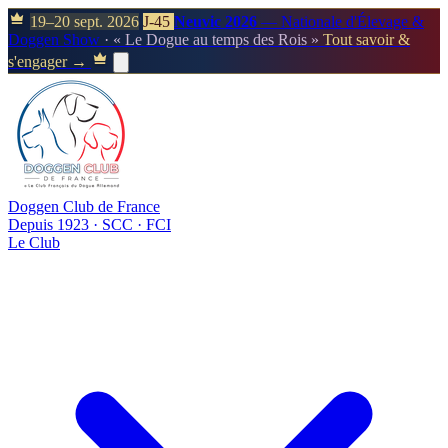
19–20 sept. 2026
J-45
Neuvic 2026
— Nationale d'Élevage &
Doggen Show
· « Le Dogue au temps des Rois »
Tout savoir &
s'engager →
Doggen Club de France
Depuis 1923 · SCC · FCI
Le Club