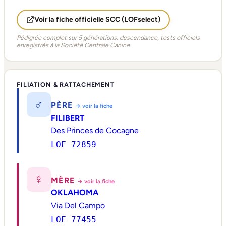
Voir la fiche officielle SCC (LOFselect)
Pédigrée complet sur 5 générations, descendance, tests officiels
enregistrés à la Société Centrale Canine.
FILIATION & RATTACHEMENT
♂
PÈRE
→ voir la fiche
FILIBERT
Des Princes de Cocagne
LOF 72859
♀
MÈRE
→ voir la fiche
OKLAHOMA
Via Del Campo
LOF 77455