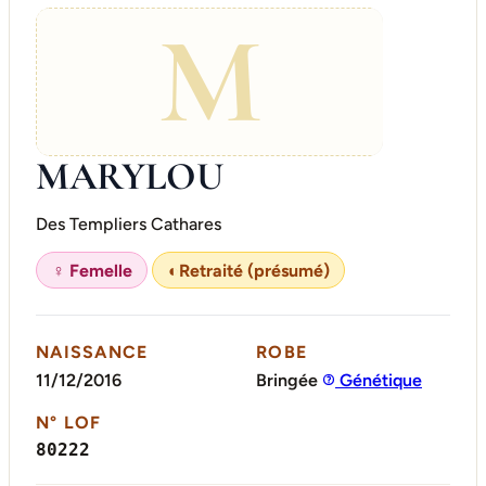
M
MARYLOU
Des Templiers Cathares
♀ Femelle
◐
Retraité (présumé)
NAISSANCE
ROBE
11/12/2016
Bringée
Génétique
N° LOF
80222