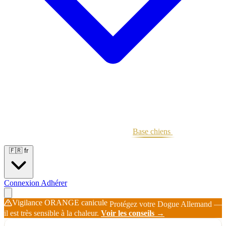
Portées
Étalons
Éleveurs
Base chiens
Boutique
🇫🇷
fr
Connexion
Adhérer
Vigilance ORANGE canicule
Protégez votre Dogue Allemand —
il est très sensible à la chaleur.
Voir les conseils →