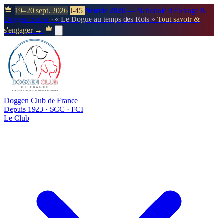
19–20 sept. 2026
J-45
Neuvic 2026
— Nationale d'Élevage &
Doggen Show
· « Le Dogue au temps des Rois »
Tout savoir &
s'engager →
Doggen Club de France
Depuis 1923 · SCC · FCI
Le Club