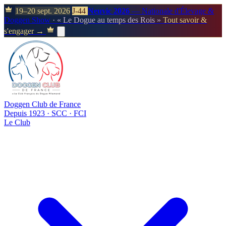
19–20 sept. 2026
J-44
Neuvic 2026
— Nationale d'Élevage &
Doggen Show
· « Le Dogue au temps des Rois »
Tout savoir &
s'engager →
Doggen Club de France
Depuis 1923 · SCC · FCI
Le Club