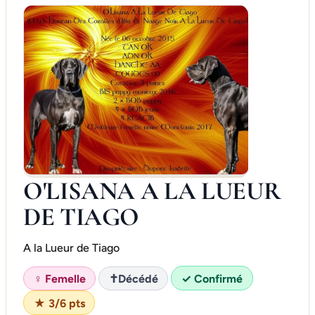
O'LISANA A LA LUEUR
DE TIAGO
A la Lueur de Tiago
♀ Femelle
✝
Décédé
✓ Confirmé
★ 3/6 pts