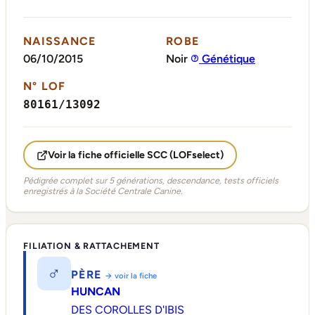
NAISSANCE
ROBE
06/10/2015
Noir
Génétique
N° LOF
80161/13092
Voir la fiche officielle SCC (LOFselect)
Pédigrée complet sur 5 générations, descendance, tests officiels
enregistrés à la Société Centrale Canine.
FILIATION & RATTACHEMENT
♂
PÈRE
→ voir la fiche
HUNCAN
DES COROLLES D'IBIS