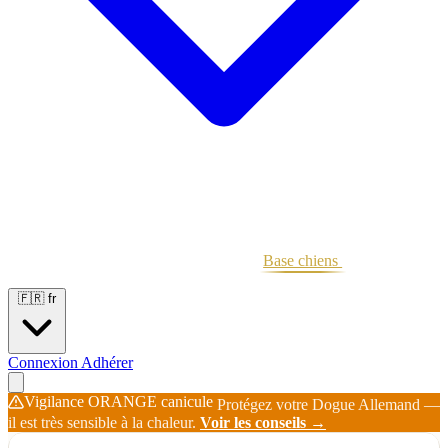
Portées
Étalons
Éleveurs
Base chiens
Boutique
🇫🇷
fr
Connexion
Adhérer
Vigilance ORANGE canicule
Protégez votre Dogue Allemand —
il est très sensible à la chaleur.
Voir les conseils →