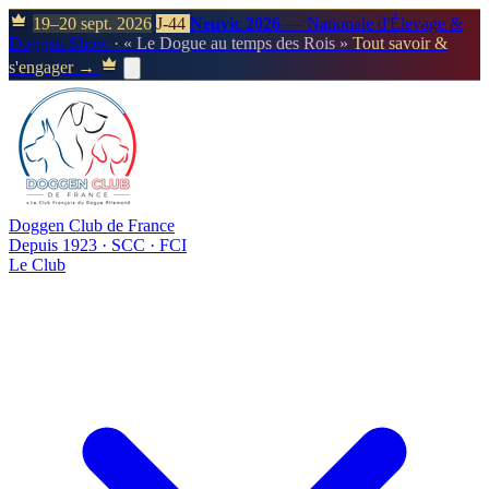
19–20 sept. 2026
J-44
Neuvic 2026
— Nationale d'Élevage &
Doggen Show
· « Le Dogue au temps des Rois »
Tout savoir &
s'engager →
Doggen Club de France
Depuis 1923 · SCC · FCI
Le Club