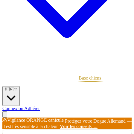
Portées
Étalons
Éleveurs
Base chiens
Boutique
🇫🇷
fr
Connexion
Adhérer
Vigilance ORANGE canicule
Protégez votre Dogue Allemand —
il est très sensible à la chaleur.
Voir les conseils →