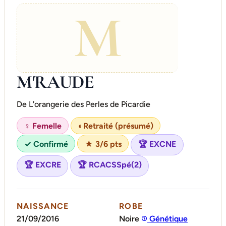
M
M'RAUDE
De L'orangerie des Perles de Picardie
♀ Femelle
◐
Retraité (présumé)
✓ Confirmé
★ 3/6 pts
🏆 EXCNE
🏆 EXCRE
🏆 RCACSSpé(2)
NAISSANCE
ROBE
21/09/2016
Noire
Génétique