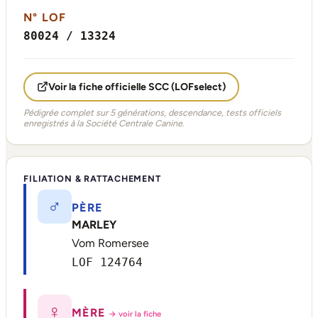
N° LOF
80024 / 13324
Voir la fiche officielle SCC (LOFselect)
Pédigrée complet sur 5 générations, descendance, tests officiels
enregistrés à la Société Centrale Canine.
FILIATION & RATTACHEMENT
♂
PÈRE
MARLEY
Vom Romersee
LOF 124764
♀
MÈRE
→ voir la fiche