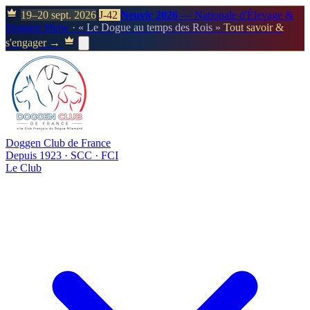
19–20 sept. 2026
J-42
Neuvic 2026
— Nationale d'Élevage &
Doggen Show
· « Le Dogue au temps des Rois »
Tout savoir &
s'engager →
Doggen Club de France
Depuis 1923 · SCC · FCI
Le Club