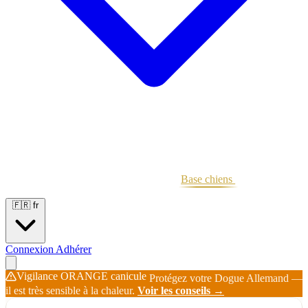
Portées
Étalons
Éleveurs
Base chiens
Boutique
🇫🇷
fr
Connexion
Adhérer
Vigilance ORANGE canicule
Protégez votre Dogue Allemand —
il est très sensible à la chaleur.
Voir les conseils →