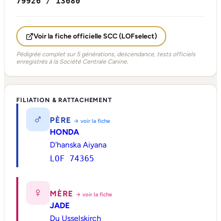
79926 / 13680
Voir la fiche officielle SCC (LOFselect)
Pédigrée complet sur 5 générations, descendance, tests officiels
enregistrés à la Société Centrale Canine.
FILIATION & RATTACHEMENT
♂
PÈRE
→ voir la fiche
HONDA
D'hanska Aiyana
LOF 74365
♀
MÈRE
→ voir la fiche
JADE
Du Usselskirch