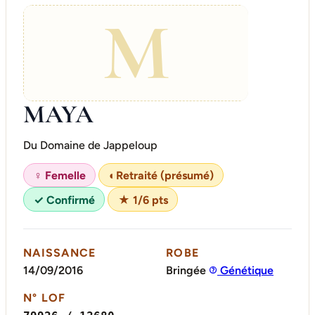
M
MAYA
Du Domaine de Jappeloup
♀ Femelle
◐
Retraité (présumé)
✓ Confirmé
★ 1/6 pts
NAISSANCE
ROBE
14/09/2016
Bringée
Génétique
N° LOF