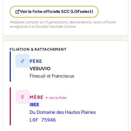
Voir la fiche officielle SCC (LOFselect)
Pédigrée complet sur 5 générations, descendance, tests officiels
enregistrés à la Société Centrale Canine.
FILIATION & RATTACHEMENT
♂
PÈRE
VESUVIO
Flosculi st Franciscus
♀
MÈRE
→ voir la fiche
IBEE
Du Domaine des Hautes Plaines
LOF 75946