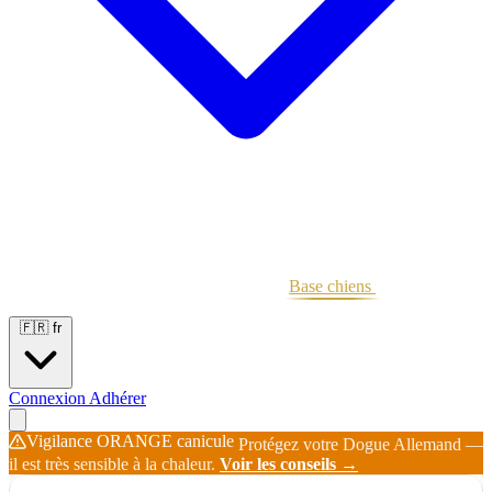
Portées
Étalons
Éleveurs
Base chiens
Boutique
🇫🇷
fr
Connexion
Adhérer
Vigilance ORANGE canicule
Protégez votre Dogue Allemand —
il est très sensible à la chaleur.
Voir les conseils →