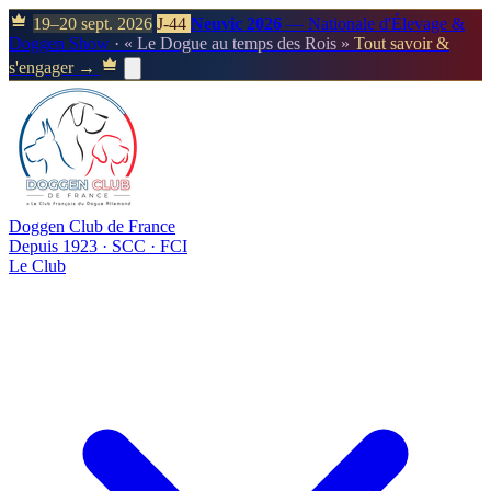
19–20 sept. 2026
J-44
Neuvic 2026
— Nationale d'Élevage &
Doggen Show
· « Le Dogue au temps des Rois »
Tout savoir &
s'engager →
Doggen Club de France
Depuis 1923 · SCC · FCI
Le Club