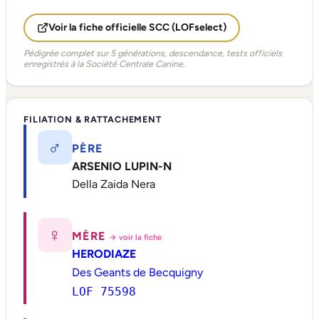
Voir la fiche officielle SCC (LOFselect)
Pédigrée complet sur 5 générations, descendance, tests officiels
enregistrés à la Société Centrale Canine.
FILIATION & RATTACHEMENT
♂
PÈRE
ARSENIO LUPIN-N
Della Zaida Nera
♀
MÈRE
→ voir la fiche
HERODIAZE
Des Geants de Becquigny
LOF 75598