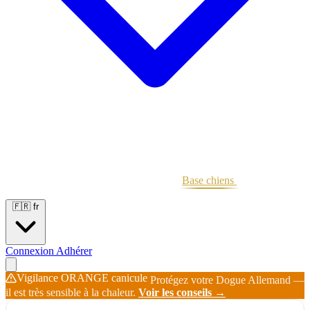
Portées
Étalons
Éleveurs
Base chiens
Boutique
🇫🇷
fr
Connexion
Adhérer
Vigilance ORANGE canicule
Protégez votre Dogue Allemand —
il est très sensible à la chaleur.
Voir les conseils →