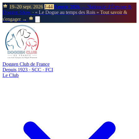
19–20 sept. 2026
J-44
Neuvic 2026
— Nationale d'Élevage &
Doggen Show
· « Le Dogue au temps des Rois »
Tout savoir &
s'engager →
Doggen Club de France
Depuis 1923 · SCC · FCI
Le Club