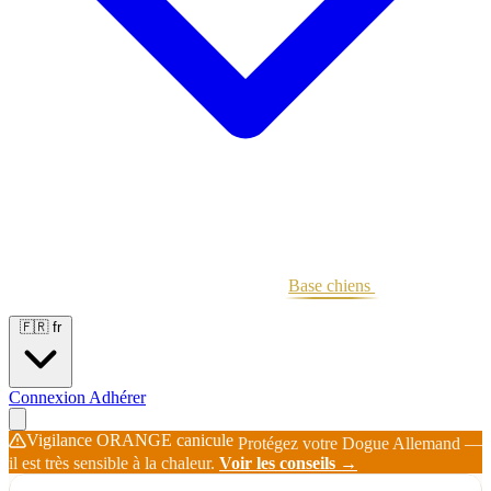
Portées
Étalons
Éleveurs
Base chiens
Boutique
🇫🇷
fr
Connexion
Adhérer
Vigilance ORANGE canicule
Protégez votre Dogue Allemand —
il est très sensible à la chaleur.
Voir les conseils →