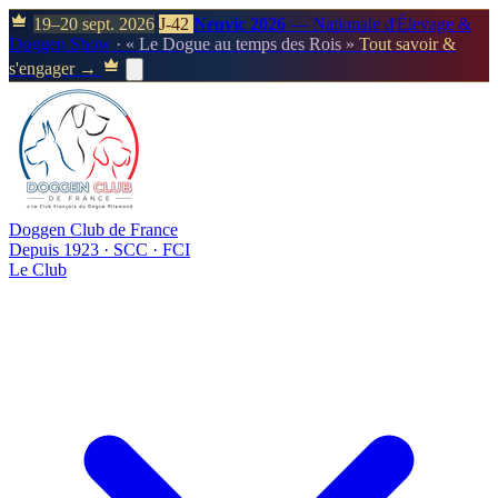
19–20 sept. 2026
J-42
Neuvic 2026
— Nationale d'Élevage &
Doggen Show
· « Le Dogue au temps des Rois »
Tout savoir &
s'engager →
Doggen Club de France
Depuis 1923 · SCC · FCI
Le Club