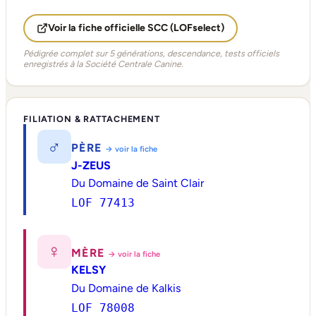
Voir la fiche officielle SCC (LOFselect)
Pédigrée complet sur 5 générations, descendance, tests officiels
enregistrés à la Société Centrale Canine.
FILIATION & RATTACHEMENT
♂
PÈRE
→ voir la fiche
J-ZEUS
Du Domaine de Saint Clair
LOF 77413
♀
MÈRE
→ voir la fiche
KELSY
Du Domaine de Kalkis
LOF 78008