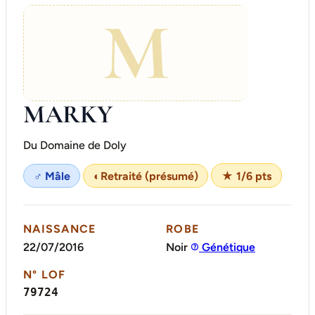
M
MARKY
Du Domaine de Doly
♂ Mâle
◐
Retraité (présumé)
★ 1/6 pts
NAISSANCE
ROBE
22/07/2016
Noir
Génétique
N° LOF
79724