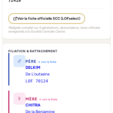
72410
Voir la fiche officielle SCC (LOFselect)
Pédigrée complet sur 5 générations, descendance, tests officiels
enregistrés à la Société Centrale Canine.
FILIATION & RATTACHEMENT
♂
PÈRE
→ voir la fiche
DELKIM
De L'outsaina
LOF 70124
♀
MÈRE
→ voir la fiche
CHITRA
De la Benjamine