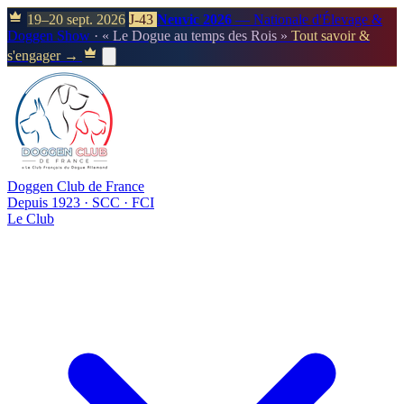
19–20 sept. 2026
J-43
Neuvic 2026
— Nationale d'Élevage &
Doggen Show
· « Le Dogue au temps des Rois »
Tout savoir &
s'engager →
Doggen Club de France
Depuis 1923 · SCC · FCI
Le Club