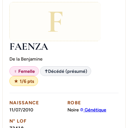
F
FAENZA
De la Benjamine
♀ Femelle
✝
Décédé (présumé)
★ 1/6 pts
NAISSANCE
ROBE
11/07/2010
Noire
Génétique
N° LOF