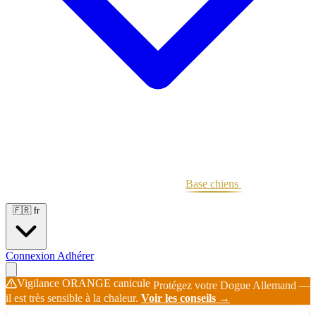
Portées
Étalons
Éleveurs
Base chiens
Boutique
🇫🇷
fr
Connexion
Adhérer
Vigilance ORANGE canicule
Protégez votre Dogue Allemand —
il est très sensible à la chaleur.
Voir les conseils →