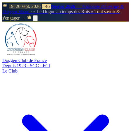
19–20 sept. 2026
J-46
Neuvic 2026
— Nationale d'Élevage &
Doggen Show
· « Le Dogue au temps des Rois »
Tout savoir &
s'engager →
Doggen Club de France
Depuis 1923 · SCC · FCI
Le Club