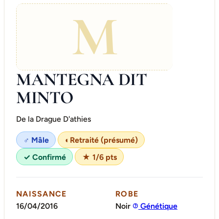
M
MANTEGNA DIT
MINTO
De la Drague D'athies
♂ Mâle
◐
Retraité (présumé)
✓ Confirmé
★ 1/6 pts
NAISSANCE
ROBE
16/04/2016
Noir
Génétique