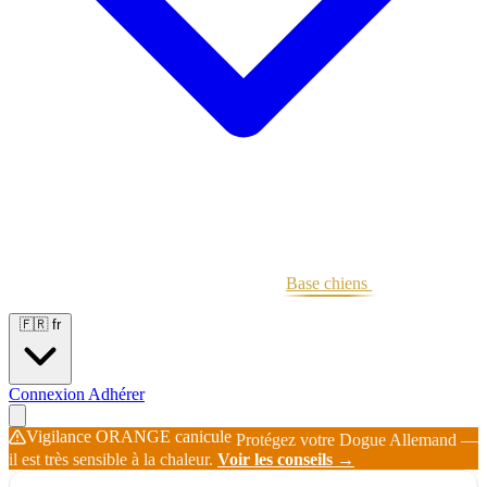
Portées
Étalons
Éleveurs
Base chiens
Boutique
🇫🇷
fr
Connexion
Adhérer
Vigilance ORANGE canicule
Protégez votre Dogue Allemand —
il est très sensible à la chaleur.
Voir les conseils →