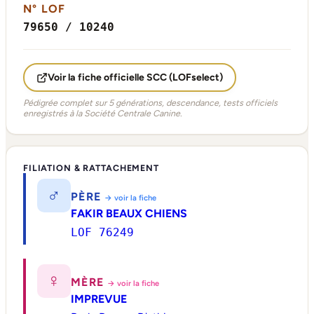
N° LOF
79650 / 10240
Voir la fiche officielle SCC (LOFselect)
Pédigrée complet sur 5 générations, descendance, tests officiels
enregistrés à la Société Centrale Canine.
FILIATION & RATTACHEMENT
♂
PÈRE
→ voir la fiche
FAKIR BEAUX CHIENS
LOF 76249
♀
MÈRE
→ voir la fiche
IMPREVUE