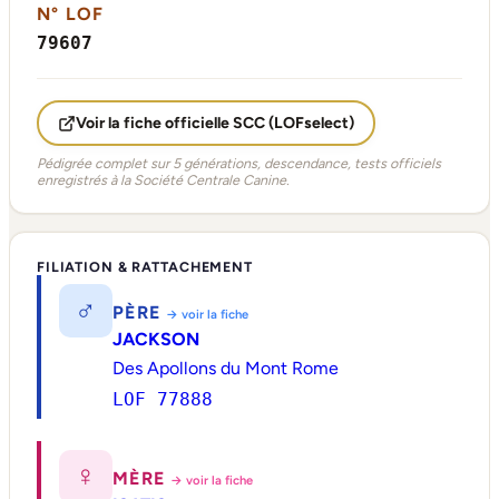
N° LOF
79607
Voir la fiche officielle SCC (LOFselect)
Pédigrée complet sur 5 générations, descendance, tests officiels
enregistrés à la Société Centrale Canine.
FILIATION & RATTACHEMENT
♂
PÈRE
→ voir la fiche
JACKSON
Des Apollons du Mont Rome
LOF 77888
♀
MÈRE
→ voir la fiche