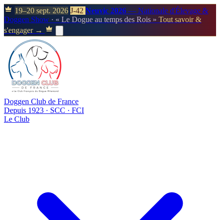
19–20 sept. 2026
J-42
Neuvic 2026
— Nationale d'Élevage &
Doggen Show
· « Le Dogue au temps des Rois »
Tout savoir &
s'engager →
Doggen Club de France
Depuis 1923 · SCC · FCI
Le Club