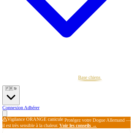
Portées
Étalons
Éleveurs
Base chiens
Boutique
🇫🇷
fr
Connexion
Adhérer
Vigilance ORANGE canicule
Protégez votre Dogue Allemand —
il est très sensible à la chaleur.
Voir les conseils →