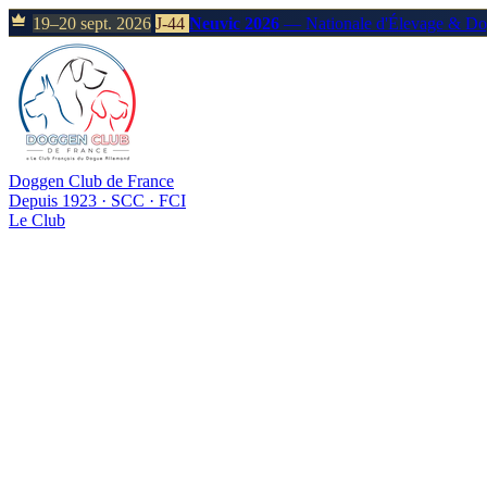
19–20 sept. 2026
J-44
Neuvic 2026
— Nationale d'Élevage & D
Doggen Club de France
Depuis 1923 · SCC · FCI
Le Club