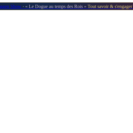
oggen Show
· « Le Dogue au temps des Rois »
Tout savoir & s'engage