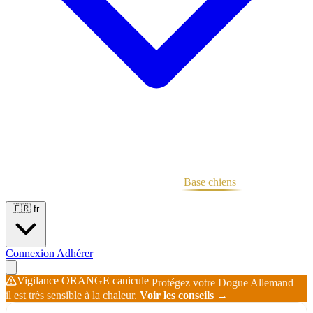
Portées
Étalons
Éleveurs
Base chiens
Boutique
🇫🇷
fr
Connexion
Adhérer
Vigilance ORANGE canicule
Protégez votre Dogue Allemand —
il est très sensible à la chaleur.
Voir les conseils →