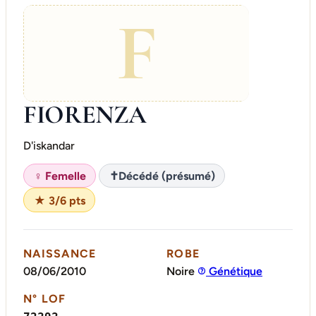
F
FIORENZA
D'iskandar
♀ Femelle
✝
Décédé (présumé)
★ 3/6 pts
NAISSANCE
ROBE
08/06/2010
Noire
Génétique
N° LOF