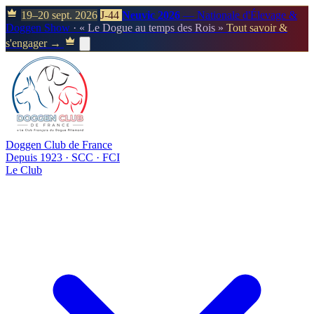
19–20 sept. 2026
J-44
Neuvic 2026
— Nationale d'Élevage &
Doggen Show
· « Le Dogue au temps des Rois »
Tout savoir &
s'engager →
Doggen Club de France
Depuis 1923 · SCC · FCI
Le Club