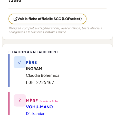
72393
Voir la fiche officielle SCC (LOFselect)
Pédigrée complet sur 5 générations, descendance, tests officiels
enregistrés à la Société Centrale Canine.
FILIATION & RATTACHEMENT
♂
PÈRE
INGRAM
Claudia Bohemica
LOF 2725467
♀
MÈRE
→ voir la fiche
VOHU-MANO
D'iskandar