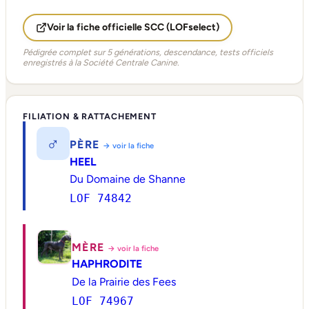
Voir la fiche officielle SCC (LOFselect)
Pédigrée complet sur 5 générations, descendance, tests officiels
enregistrés à la Société Centrale Canine.
FILIATION & RATTACHEMENT
♂
PÈRE
→ voir la fiche
HEEL
Du Domaine de Shanne
LOF 74842
MÈRE
→ voir la fiche
HAPHRODITE
De la Prairie des Fees
LOF 74967