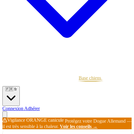
Portées
Étalons
Éleveurs
Base chiens
Boutique
🇫🇷
fr
Connexion
Adhérer
Vigilance ORANGE canicule
Protégez votre Dogue Allemand —
il est très sensible à la chaleur.
Voir les conseils →