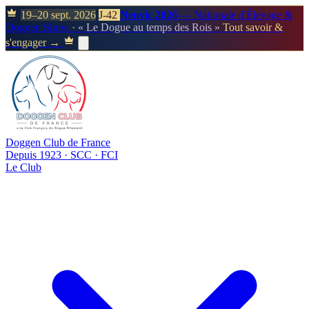
19–20 sept. 2026
J-42
Neuvic 2026
— Nationale d'Élevage &
Doggen Show
· « Le Dogue au temps des Rois »
Tout savoir &
s'engager →
Doggen Club de France
Depuis 1923 · SCC · FCI
Le Club