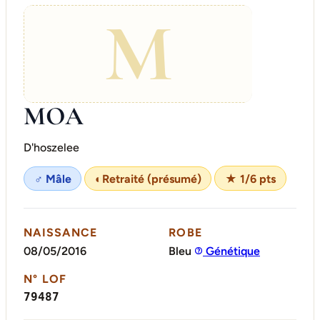
M
MOA
D'hoszelee
♂ Mâle
◐
Retraité (présumé)
★ 1/6 pts
NAISSANCE
ROBE
08/05/2016
Bleu
Génétique
N° LOF
79487