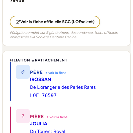
79458
Voir la fiche officielle SCC (LOFselect)
Pédigrée complet sur 5 générations, descendance, tests officiels
enregistrés à la Société Centrale Canine.
FILIATION & RATTACHEMENT
♂
PÈRE
→ voir la fiche
IROSSAN
De L'orangerie des Perles Rares
LOF 76597
♀
MÈRE
→ voir la fiche
JOULIA
Du Torrent Royal