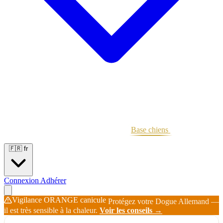
Portées
Étalons
Éleveurs
Base chiens
Boutique
🇫🇷
fr
Connexion
Adhérer
Vigilance ORANGE canicule
Protégez votre Dogue Allemand —
il est très sensible à la chaleur.
Voir les conseils →