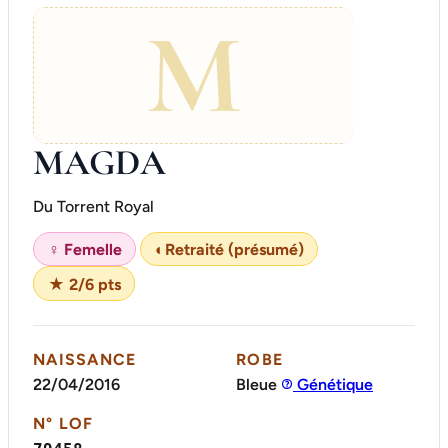
M
MAGDA
Du Torrent Royal
♀ Femelle
◐
Retraité (présumé)
★ 2/6 pts
NAISSANCE
ROBE
22/04/2016
Bleue
Génétique
N° LOF