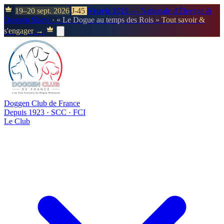
19–20 sept. 2026
J-45
Neuvic 2026
— Nationale d'Élevage &
Doggen Show
· « Le Dogue au temps des Rois »
Tout savoir &
s'engager →
Doggen Club de France
Depuis 1923 · SCC · FCI
Le Club