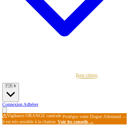
Portées
Étalons
Éleveurs
Base chiens
Boutique
🇫🇷
fr
Connexion
Adhérer
Vigilance ORANGE canicule
Protégez votre Dogue Allemand —
il est très sensible à la chaleur.
Voir les conseils →