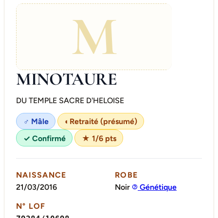
M
MINOTAURE
DU TEMPLE SACRE D'HELOISE
♂ Mâle
◐
Retraité (présumé)
✓ Confirmé
★ 1/6 pts
NAISSANCE
ROBE
21/03/2016
Noir
Génétique
N° LOF