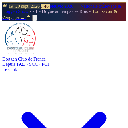
19–20 sept. 2026
J-46
Neuvic 2026
— Nationale d'Élevage &
Doggen Show
· « Le Dogue au temps des Rois »
Tout savoir &
s'engager →
Doggen Club de France
Depuis 1923 · SCC · FCI
Le Club