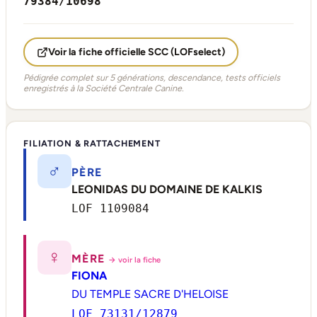
79384/10698
Voir la fiche officielle SCC (LOFselect)
Pédigrée complet sur 5 générations, descendance, tests officiels
enregistrés à la Société Centrale Canine.
FILIATION & RATTACHEMENT
♂
PÈRE
LEONIDAS DU DOMAINE DE KALKIS
LOF 1109084
♀
MÈRE
→ voir la fiche
FIONA
DU TEMPLE SACRE D'HELOISE
LOF 73131/12879