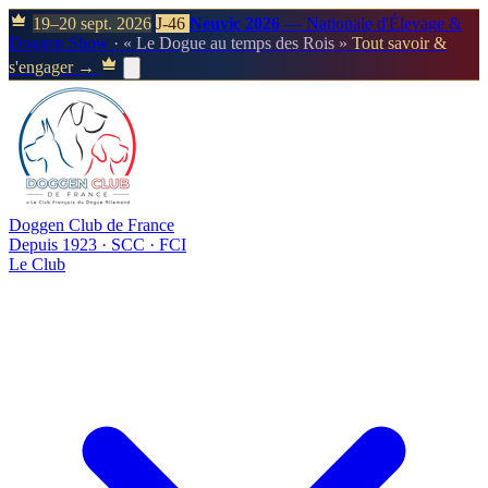
19–20 sept. 2026
J-46
Neuvic 2026
— Nationale d'Élevage &
Doggen Show
· « Le Dogue au temps des Rois »
Tout savoir &
s'engager →
Doggen Club de France
Depuis 1923 · SCC · FCI
Le Club