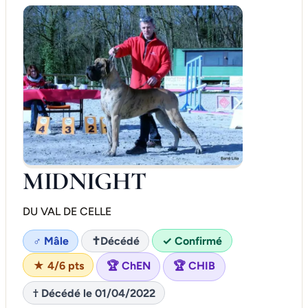
MIDNIGHT
DU VAL DE CELLE
♂ Mâle
✝
Décédé
✓ Confirmé
★ 4/6 pts
🏆 ChEN
🏆 CHIB
† Décédé le 01/04/2022