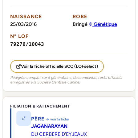
NAISSANCE
ROBE
25/03/2016
Bringé
Génétique
N° LOF
79276/10043
Voir la fiche officielle SCC (LOFselect)
Pédigrée complet sur 5 générations, descendance, tests officiels
enregistrés à la Société Centrale Canine.
FILIATION & RATTACHEMENT
♂
PÈRE
→ voir la fiche
JAGANARAYAN
DU CERBERE D'EYJEAUX