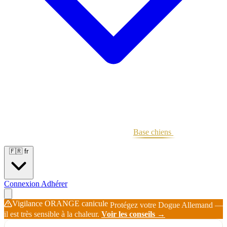
Portées
Étalons
Éleveurs
Base chiens
Boutique
🇫🇷
fr
Connexion
Adhérer
Vigilance ORANGE canicule
Protégez votre Dogue Allemand —
il est très sensible à la chaleur.
Voir les conseils →