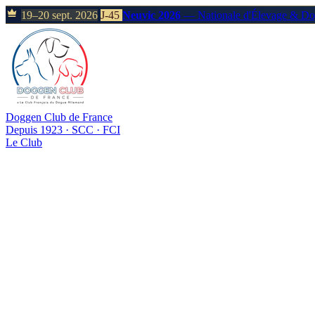
19–20 sept. 2026
J-45
Neuvic 2026
— Nationale d'Élevage & D
Doggen Club de France
Depuis 1923 · SCC · FCI
Le Club