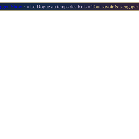
oggen Show
· « Le Dogue au temps des Rois »
Tout savoir & s'engage