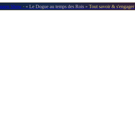
oggen Show
· « Le Dogue au temps des Rois »
Tout savoir & s'engage