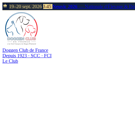
19–20 sept. 2026
J-45
Neuvic 2026
— Nationale d'Élevage & D
Doggen Club de France
Depuis 1923 · SCC · FCI
Le Club