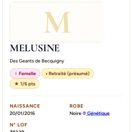
M
MELUSINE
Des Geants de Becquigny
♀ Femelle
◐
Retraité (présumé)
★ 1/6 pts
NAISSANCE
ROBE
20/01/2016
Noire
Génétique
N° LOF