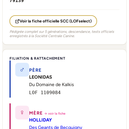
79139
Voir la fiche officielle SCC (LOFselect)
Pédigrée complet sur 5 générations, descendance, tests officiels
enregistrés à la Société Centrale Canine.
FILIATION & RATTACHEMENT
♂
PÈRE
LEONIDAS
Du Domaine de Kalkis
LOF 1109084
♀
MÈRE
→ voir la fiche
HOLLIDAY
Des Geants de Becquigny