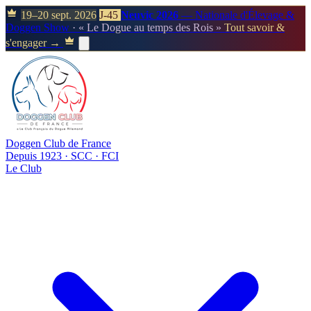
19–20 sept. 2026
J-45
Neuvic 2026
— Nationale d'Élevage &
Doggen Show
· « Le Dogue au temps des Rois »
Tout savoir &
s'engager →
Doggen Club de France
Depuis 1923 · SCC · FCI
Le Club