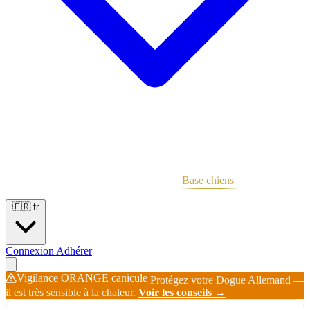
Portées
Étalons
Éleveurs
Base chiens
Boutique
🇫🇷
fr
Connexion
Adhérer
Vigilance ORANGE canicule
Protégez votre Dogue Allemand —
il est très sensible à la chaleur.
Voir les conseils →