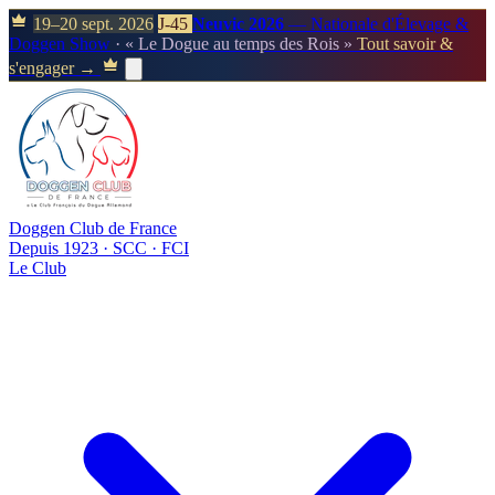
19–20 sept. 2026
J-45
Neuvic 2026
— Nationale d'Élevage &
Doggen Show
· « Le Dogue au temps des Rois »
Tout savoir &
s'engager →
Doggen Club de France
Depuis 1923 · SCC · FCI
Le Club