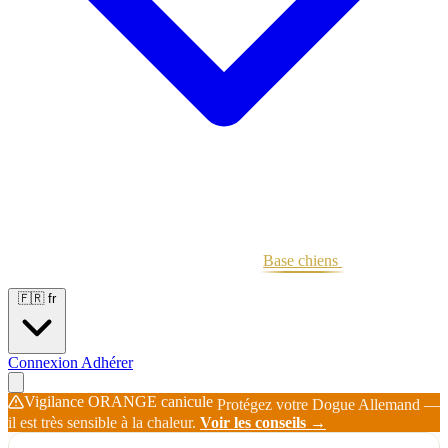
Portées
Étalons
Éleveurs
Base chiens
Boutique
🇫🇷
fr
Connexion
Adhérer
Vigilance ORANGE canicule
Protégez votre Dogue Allemand —
il est très sensible à la chaleur.
Voir les conseils →