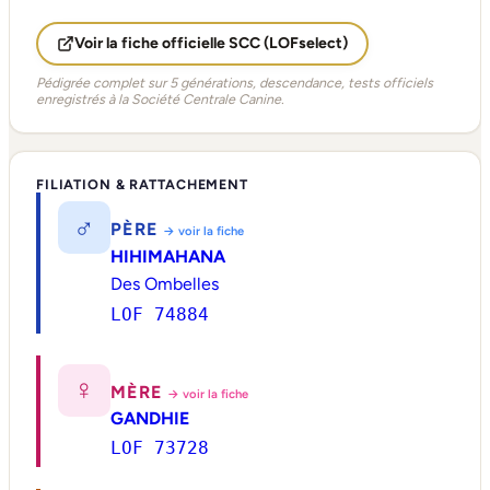
Voir la fiche officielle SCC (LOFselect)
Pédigrée complet sur 5 générations, descendance, tests officiels
enregistrés à la Société Centrale Canine.
FILIATION & RATTACHEMENT
♂
PÈRE
→ voir la fiche
HIHIMAHANA
Des Ombelles
LOF 74884
♀
MÈRE
→ voir la fiche
GANDHIE
LOF 73728