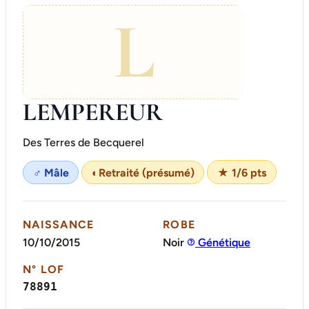
L
LEMPEREUR
Des Terres de Becquerel
♂ Mâle
◐
Retraité (présumé)
★ 1/6 pts
NAISSANCE
ROBE
10/10/2015
Noir
Génétique
N° LOF
78891