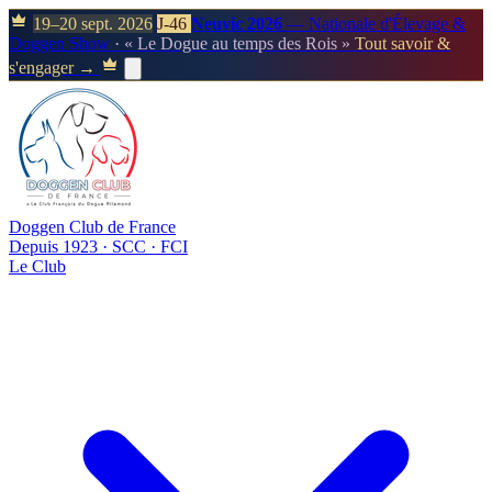
19–20 sept. 2026
J-46
Neuvic 2026
— Nationale d'Élevage &
Doggen Show
· « Le Dogue au temps des Rois »
Tout savoir &
s'engager →
Doggen Club de France
Depuis 1923 · SCC · FCI
Le Club