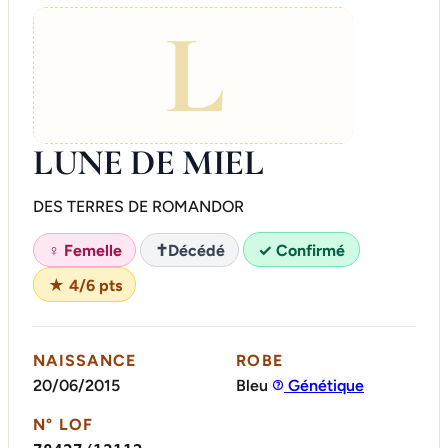
L
LUNE DE MIEL
DES TERRES DE ROMANDOR
♀ Femelle
✝
Décédé
✓ Confirmé
★ 4/6 pts
NAISSANCE
ROBE
20/06/2015
Bleu
Génétique
N° LOF