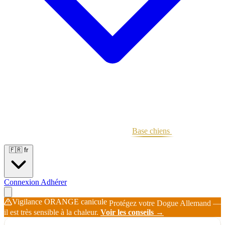
Portées
Étalons
Éleveurs
Base chiens
Boutique
🇫🇷
fr
Connexion
Adhérer
Vigilance ORANGE canicule
Protégez votre Dogue Allemand —
il est très sensible à la chaleur.
Voir les conseils →