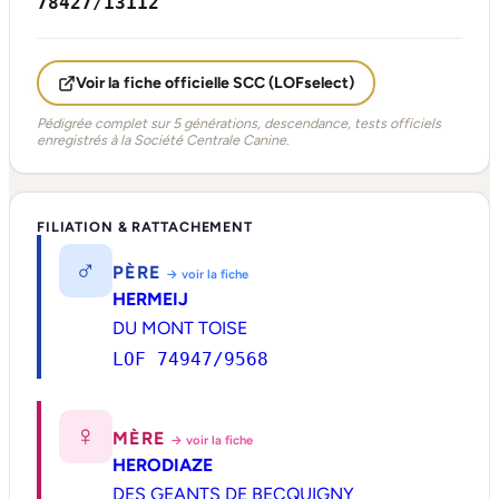
78427/13112
Voir la fiche officielle SCC (LOFselect)
Pédigrée complet sur 5 générations, descendance, tests officiels
enregistrés à la Société Centrale Canine.
FILIATION & RATTACHEMENT
♂
PÈRE
→ voir la fiche
HERMEIJ
DU MONT TOISE
LOF 74947/9568
♀
MÈRE
→ voir la fiche
HERODIAZE
DES GEANTS DE BECQUIGNY