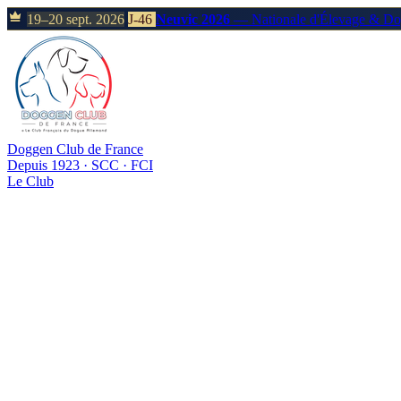
19–20 sept. 2026
J-46
Neuvic 2026
— Nationale d'Élevage & D
Doggen Club de France
Depuis 1923 · SCC · FCI
Le Club