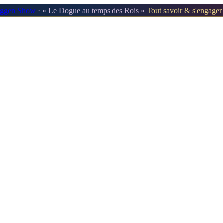
oggen Show
· « Le Dogue au temps des Rois »
Tout savoir & s'engage