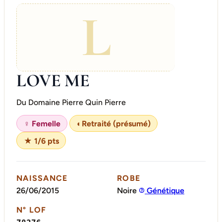
L
LOVE ME
Du Domaine Pierre Quin Pierre
♀ Femelle
◐
Retraité (présumé)
★ 1/6 pts
NAISSANCE
ROBE
26/06/2015
Noire
Génétique
N° LOF