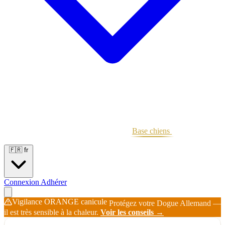
Portées
Étalons
Éleveurs
Base chiens
Boutique
🇫🇷
fr
Connexion
Adhérer
Vigilance ORANGE canicule
Protégez votre Dogue Allemand —
il est très sensible à la chaleur.
Voir les conseils →