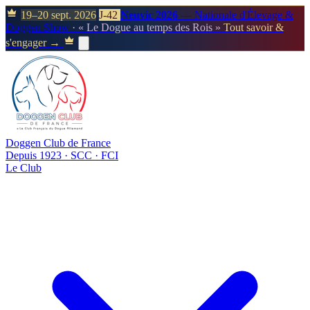
19–20 sept. 2026
J-42
Neuvic 2026
— Nationale d'Élevage &
Doggen Show
· « Le Dogue au temps des Rois »
Tout savoir &
s'engager →
Doggen Club de France
Depuis 1923 · SCC · FCI
Le Club