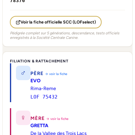
78376
Voir la fiche officielle SCC (LOFselect)
Pédigrée complet sur 5 générations, descendance, tests officiels
enregistrés à la Société Centrale Canine.
FILIATION & RATTACHEMENT
♂
PÈRE
→ voir la fiche
EVO
Rima-Reme
LOF 75432
♀
MÈRE
→ voir la fiche
GRETTA
De la Vallee des Trois Lacs