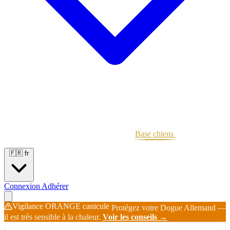
Portées
Étalons
Éleveurs
Base chiens
Boutique
🇫🇷
fr
Connexion
Adhérer
Vigilance ORANGE canicule
Protégez votre Dogue Allemand —
il est très sensible à la chaleur.
Voir les conseils →