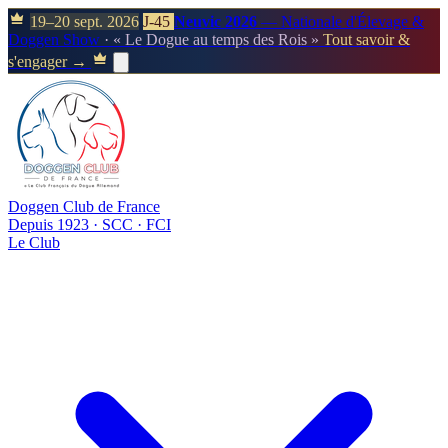
19–20 sept. 2026
J-45
Neuvic 2026
— Nationale d'Élevage &
Doggen Show
· « Le Dogue au temps des Rois »
Tout savoir &
s'engager →
Doggen Club de France
Depuis 1923 · SCC · FCI
Le Club