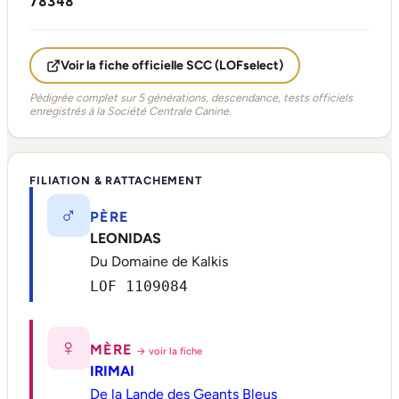
78348
Voir la fiche officielle SCC (LOFselect)
Pédigrée complet sur 5 générations, descendance, tests officiels
enregistrés à la Société Centrale Canine.
FILIATION & RATTACHEMENT
♂
PÈRE
LEONIDAS
Du Domaine de Kalkis
LOF 1109084
♀
MÈRE
→ voir la fiche
IRIMAI
De la Lande des Geants Bleus