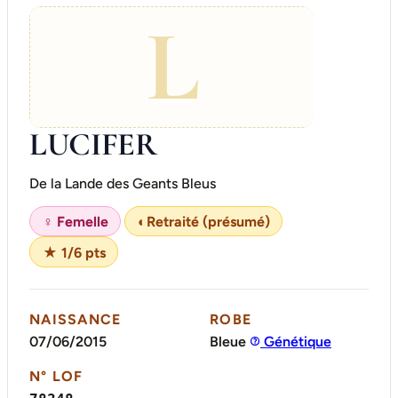
L
LUCIFER
De la Lande des Geants Bleus
♀ Femelle
◐
Retraité (présumé)
★ 1/6 pts
NAISSANCE
ROBE
07/06/2015
Bleue
Génétique
N° LOF