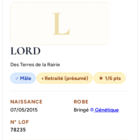
L
LORD
Des Terres de la Rairie
♂ Mâle
◐
Retraité (présumé)
★ 1/6 pts
NAISSANCE
ROBE
07/05/2015
Bringé
Génétique
N° LOF
78235