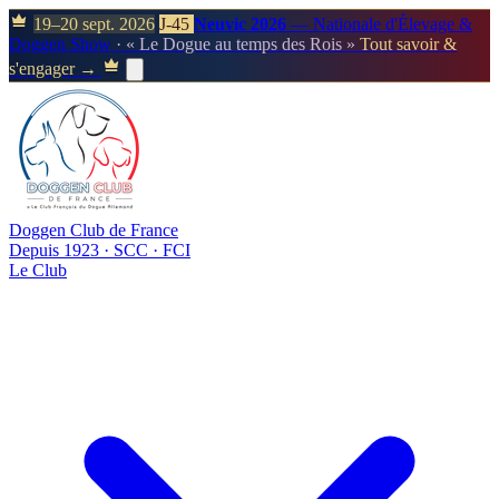
19–20 sept. 2026
J-45
Neuvic 2026
— Nationale d'Élevage &
Doggen Show
· « Le Dogue au temps des Rois »
Tout savoir &
s'engager →
Doggen Club de France
Depuis 1923 · SCC · FCI
Le Club