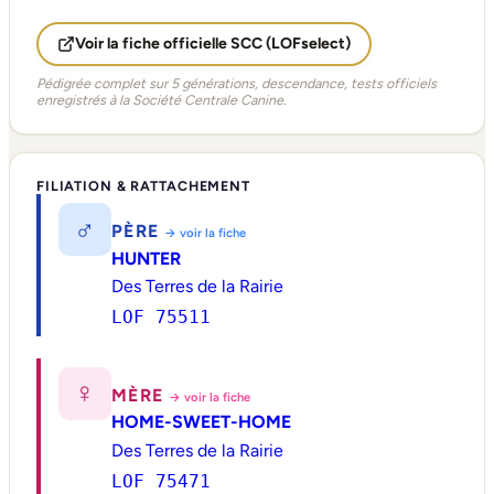
Voir la fiche officielle SCC (LOFselect)
Pédigrée complet sur 5 générations, descendance, tests officiels
enregistrés à la Société Centrale Canine.
FILIATION & RATTACHEMENT
♂
PÈRE
→ voir la fiche
HUNTER
Des Terres de la Rairie
LOF 75511
♀
MÈRE
→ voir la fiche
HOME-SWEET-HOME
Des Terres de la Rairie
LOF 75471