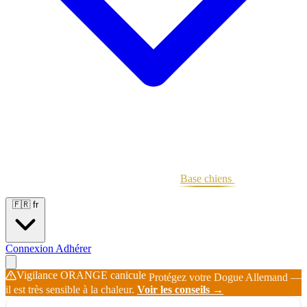
Portées
Étalons
Éleveurs
Base chiens
Boutique
🇫🇷
fr
Connexion
Adhérer
Vigilance ORANGE canicule
Protégez votre Dogue Allemand —
il est très sensible à la chaleur.
Voir les conseils →