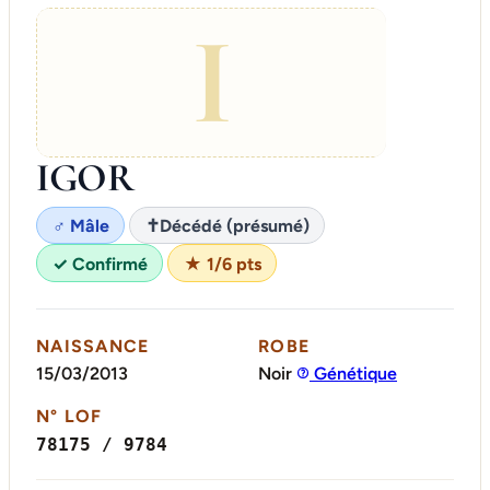
I
IGOR
♂ Mâle
✝
Décédé (présumé)
✓ Confirmé
★ 1/6 pts
NAISSANCE
ROBE
15/03/2013
Noir
Génétique
N° LOF
78175 / 9784