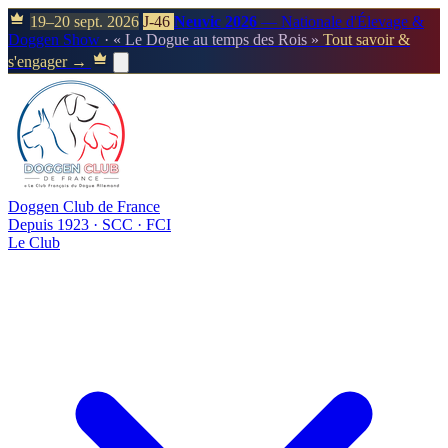
19–20 sept. 2026
J-46
Neuvic 2026
— Nationale d'Élevage &
Doggen Show
· « Le Dogue au temps des Rois »
Tout savoir &
s'engager →
Doggen Club de France
Depuis 1923 · SCC · FCI
Le Club