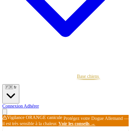
Portées
Étalons
Éleveurs
Base chiens
Boutique
🇫🇷
fr
Connexion
Adhérer
Vigilance ORANGE canicule
Protégez votre Dogue Allemand —
il est très sensible à la chaleur.
Voir les conseils →