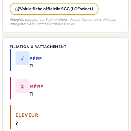
Voir la fiche officielle SCC (LOFselect)
Pédigrée complet sur 5 générations, descendance, tests officiels
enregistrés à la Société Centrale Canine.
FILIATION & RATTACHEMENT
♂
PÈRE
TI
♀
MÈRE
TI
ÉLEVEUR
?