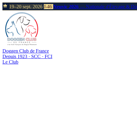
19–20 sept. 2026
J-46
Neuvic 2026
— Nationale d'Élevage & D
Doggen Club de France
Depuis 1923 · SCC · FCI
Le Club