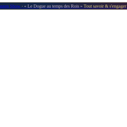
oggen Show
· « Le Dogue au temps des Rois »
Tout savoir & s'engage