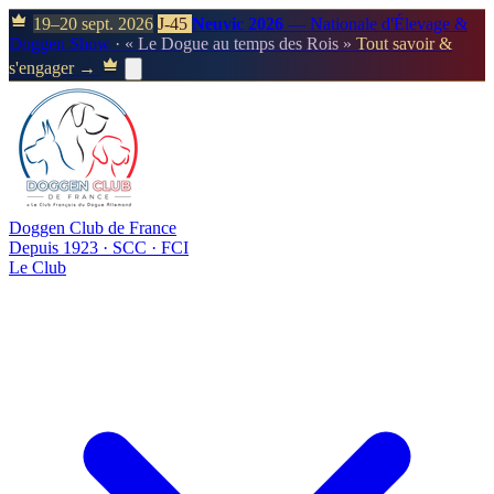
19–20 sept. 2026
J-45
Neuvic 2026
— Nationale d'Élevage &
Doggen Show
· « Le Dogue au temps des Rois »
Tout savoir &
s'engager →
Doggen Club de France
Depuis 1923 · SCC · FCI
Le Club