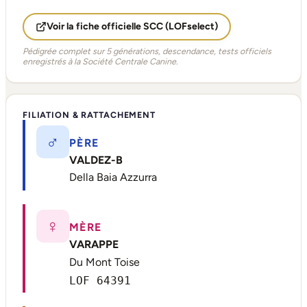
Voir la fiche officielle SCC (LOFselect)
Pédigrée complet sur 5 générations, descendance, tests officiels
enregistrés à la Société Centrale Canine.
FILIATION & RATTACHEMENT
♂
PÈRE
VALDEZ-B
Della Baia Azzurra
♀
MÈRE
VARAPPE
Du Mont Toise
LOF 64391