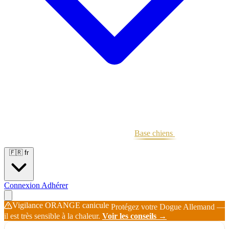
Portées
Étalons
Éleveurs
Base chiens
Boutique
🇫🇷
fr
Connexion
Adhérer
Vigilance ORANGE canicule
Protégez votre Dogue Allemand —
il est très sensible à la chaleur.
Voir les conseils →