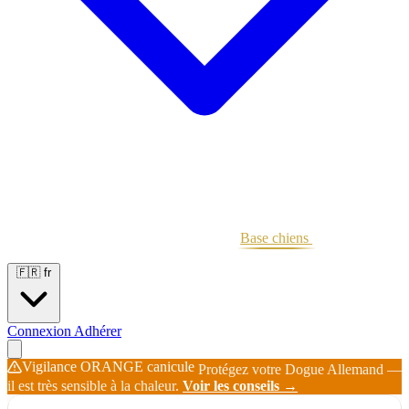
Portées
Étalons
Éleveurs
Base chiens
Boutique
🇫🇷
fr
Connexion
Adhérer
Vigilance ORANGE canicule
Protégez votre Dogue Allemand —
il est très sensible à la chaleur.
Voir les conseils →