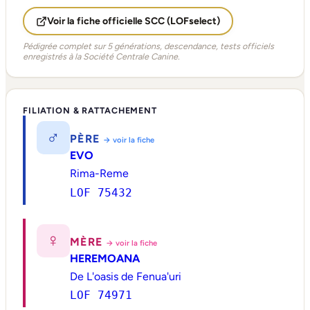
Voir la fiche officielle SCC (LOFselect)
Pédigrée complet sur 5 générations, descendance, tests officiels
enregistrés à la Société Centrale Canine.
FILIATION & RATTACHEMENT
♂
PÈRE
→ voir la fiche
EVO
Rima-Reme
LOF 75432
♀
MÈRE
→ voir la fiche
HEREMOANA
De L'oasis de Fenua'uri
LOF 74971