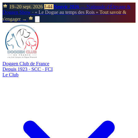
19–20 sept. 2026
J-44
Neuvic 2026
— Nationale d'Élevage &
Doggen Show
· « Le Dogue au temps des Rois »
Tout savoir &
s'engager →
Doggen Club de France
Depuis 1923 · SCC · FCI
Le Club