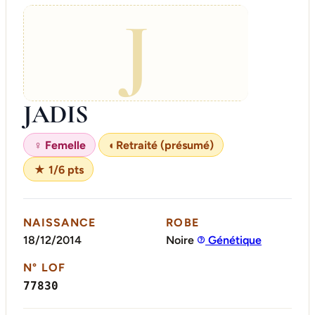
J
JADIS
♀ Femelle
◐
Retraité (présumé)
★ 1/6 pts
NAISSANCE
ROBE
18/12/2014
Noire
Génétique
N° LOF
77830