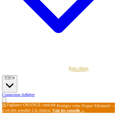
Portées
Étalons
Éleveurs
Base chiens
Boutique
🇫🇷
fr
Connexion
Adhérer
Vigilance ORANGE canicule
Protégez votre Dogue Allemand —
il est très sensible à la chaleur.
Voir les conseils →