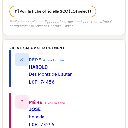
Voir la fiche officielle SCC (LOFselect)
Pédigrée complet sur 5 générations, descendance, tests officiels
enregistrés à la Société Centrale Canine.
FILIATION & RATTACHEMENT
♂
PÈRE
→ voir la fiche
HAROLD
Des Monts de L'autan
LOF 74456
♀
MÈRE
→ voir la fiche
JOSE
Bonoda
LOF 73295