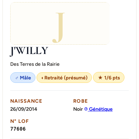
J
J'WILLY
Des Terres de la Rairie
♂ Mâle
◐
Retraité (présumé)
★ 1/6 pts
NAISSANCE
ROBE
26/09/2014
Noir
Génétique
N° LOF
77606