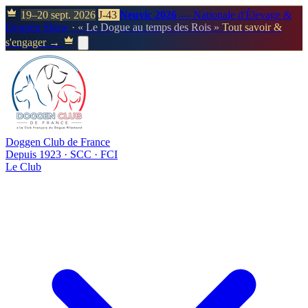
19–20 sept. 2026
J-43
Neuvic 2026
— Nationale d'Élevage &
Doggen Show
· « Le Dogue au temps des Rois »
Tout savoir &
s'engager →
Doggen Club de France
Depuis 1923 · SCC · FCI
Le Club