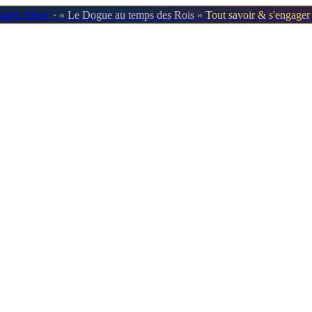
oggen Show
· « Le Dogue au temps des Rois »
Tout savoir & s'engage