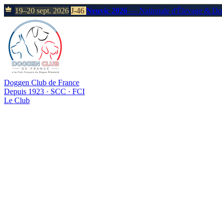
19–20 sept. 2026
J-46
Neuvic 2026
— Nationale d'Élevage & D
Doggen Club de France
Depuis 1923 · SCC · FCI
Le Club