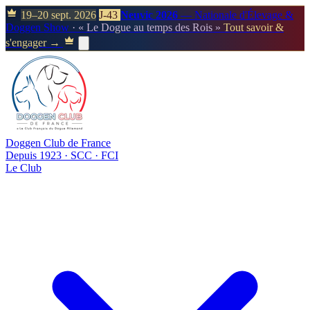
19–20 sept. 2026
J-43
Neuvic 2026
— Nationale d'Élevage &
Doggen Show
· « Le Dogue au temps des Rois »
Tout savoir &
s'engager →
Doggen Club de France
Depuis 1923 · SCC · FCI
Le Club