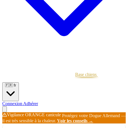
Portées
Étalons
Éleveurs
Base chiens
Boutique
🇫🇷
fr
Connexion
Adhérer
Vigilance ORANGE canicule
Protégez votre Dogue Allemand —
il est très sensible à la chaleur.
Voir les conseils →