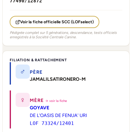
77490/12872
Voir la fiche officielle SCC (LOFselect)
Pédigrée complet sur 5 générations, descendance, tests officiels
enregistrés à la Société Centrale Canine.
FILIATION & RATTACHEMENT
♂
PÈRE
JAMALILSATIRONERO-M
♀
MÈRE
→ voir la fiche
GOYAVE
DE L'OASIS DE FENUA' URI
LOF 73324/12401