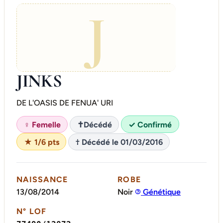
J
JINKS
DE L'OASIS DE FENUA' URI
♀ Femelle
✝
Décédé
✓ Confirmé
★ 1/6 pts
† Décédé le 01/03/2016
NAISSANCE
ROBE
13/08/2014
Noir
Génétique
N° LOF