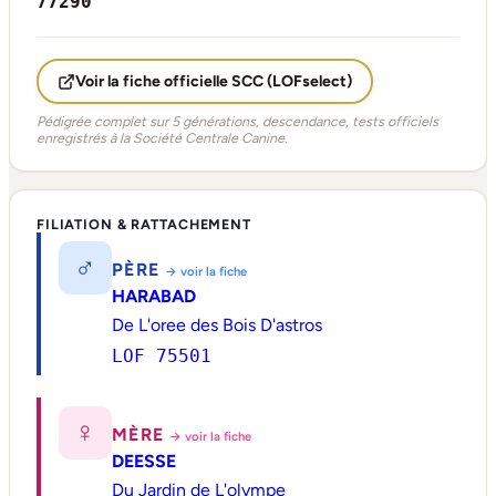
77290
Voir la fiche officielle SCC (LOFselect)
Pédigrée complet sur 5 générations, descendance, tests officiels
enregistrés à la Société Centrale Canine.
FILIATION & RATTACHEMENT
♂
PÈRE
→ voir la fiche
HARABAD
De L'oree des Bois D'astros
LOF 75501
♀
MÈRE
→ voir la fiche
DEESSE
Du Jardin de L'olympe