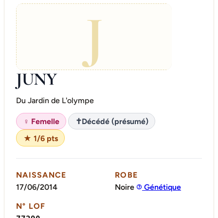
J
JUNY
Du Jardin de L'olympe
♀ Femelle
✝
Décédé (présumé)
★ 1/6 pts
NAISSANCE
ROBE
17/06/2014
Noire
Génétique
N° LOF