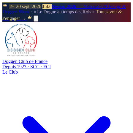
19–20 sept. 2026
J-42
Neuvic 2026
— Nationale d'Élevage &
Doggen Show
· « Le Dogue au temps des Rois »
Tout savoir &
s'engager →
Doggen Club de France
Depuis 1923 · SCC · FCI
Le Club