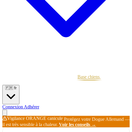
Portées
Étalons
Éleveurs
Base chiens
Boutique
🇫🇷
fr
Connexion
Adhérer
Vigilance ORANGE canicule
Protégez votre Dogue Allemand —
il est très sensible à la chaleur.
Voir les conseils →