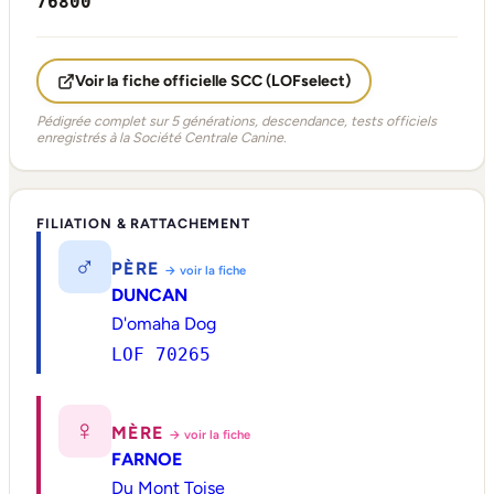
76800
Voir la fiche officielle SCC (LOFselect)
Pédigrée complet sur 5 générations, descendance, tests officiels
enregistrés à la Société Centrale Canine.
FILIATION & RATTACHEMENT
♂
PÈRE
→ voir la fiche
DUNCAN
D'omaha Dog
LOF 70265
♀
MÈRE
→ voir la fiche
FARNOE
Du Mont Toise