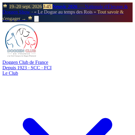
19–20 sept. 2026
J-45
Neuvic 2026
— Nationale d'Élevage &
Doggen Show
· « Le Dogue au temps des Rois »
Tout savoir &
s'engager →
Doggen Club de France
Depuis 1923 · SCC · FCI
Le Club