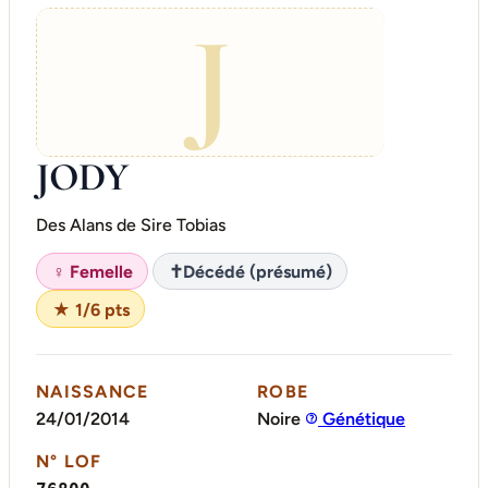
J
JODY
Des Alans de Sire Tobias
♀ Femelle
✝
Décédé (présumé)
★ 1/6 pts
NAISSANCE
ROBE
24/01/2014
Noire
Génétique
N° LOF