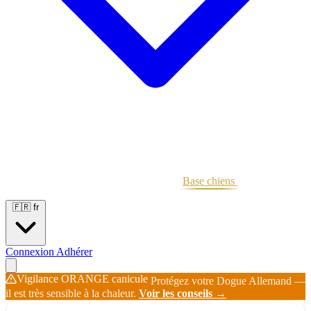
Portées
Étalons
Éleveurs
Base chiens
Boutique
🇫🇷
fr
Connexion
Adhérer
Vigilance ORANGE canicule
Protégez votre Dogue Allemand —
il est très sensible à la chaleur.
Voir les conseils →