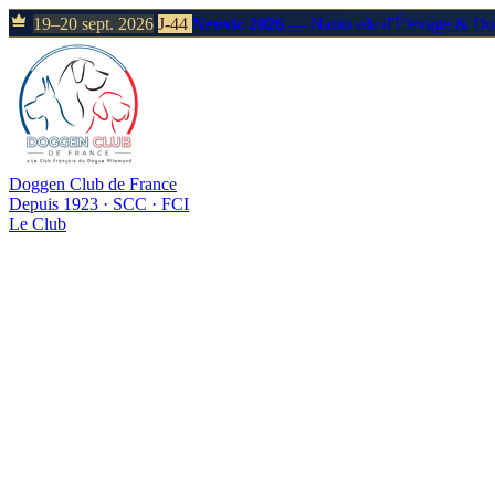
19–20 sept. 2026
J-44
Neuvic 2026
— Nationale d'Élevage & D
Doggen Club de France
Depuis 1923 · SCC · FCI
Le Club