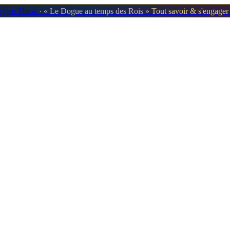
oggen Show
· « Le Dogue au temps des Rois »
Tout savoir & s'engage