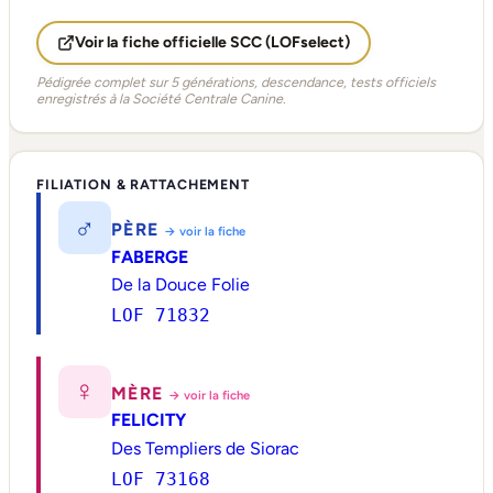
Voir la fiche officielle SCC (LOFselect)
Pédigrée complet sur 5 générations, descendance, tests officiels
enregistrés à la Société Centrale Canine.
FILIATION & RATTACHEMENT
♂
PÈRE
→ voir la fiche
FABERGE
De la Douce Folie
LOF 71832
♀
MÈRE
→ voir la fiche
FELICITY
Des Templiers de Siorac
LOF 73168