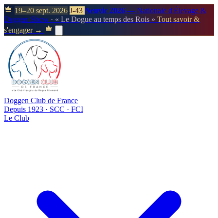
19–20 sept. 2026
J-43
Neuvic 2026
— Nationale d'Élevage &
Doggen Show
· « Le Dogue au temps des Rois »
Tout savoir &
s'engager →
Doggen Club de France
Depuis 1923 · SCC · FCI
Le Club