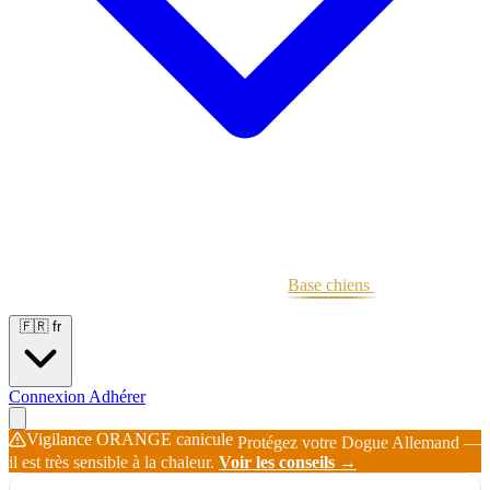
Portées
Étalons
Éleveurs
Base chiens
Boutique
🇫🇷
fr
Connexion
Adhérer
Vigilance ORANGE canicule
Protégez votre Dogue Allemand —
il est très sensible à la chaleur.
Voir les conseils →