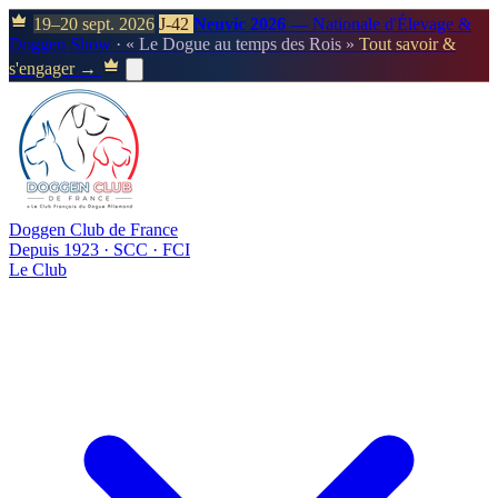
19–20 sept. 2026
J-42
Neuvic 2026
— Nationale d'Élevage &
Doggen Show
· « Le Dogue au temps des Rois »
Tout savoir &
s'engager →
Doggen Club de France
Depuis 1923 · SCC · FCI
Le Club