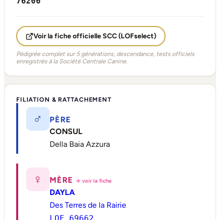
76206
Voir la fiche officielle SCC (LOFselect)
Pédigrée complet sur 5 générations, descendance, tests officiels
enregistrés à la Société Centrale Canine.
FILIATION & RATTACHEMENT
♂
PÈRE
CONSUL
Della Baia Azzura
♀
MÈRE
→ voir la fiche
DAYLA
Des Terres de la Rairie
LOF 69662