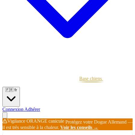
Portées
Étalons
Éleveurs
Base chiens
Boutique
🇫🇷
fr
Connexion
Adhérer
Vigilance ORANGE canicule
Protégez votre Dogue Allemand —
il est très sensible à la chaleur.
Voir les conseils →