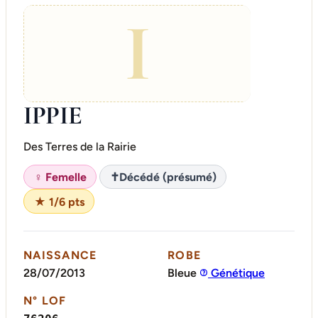
I
IPPIE
Des Terres de la Rairie
♀ Femelle
✝
Décédé (présumé)
★ 1/6 pts
NAISSANCE
ROBE
28/07/2013
Bleue
Génétique
N° LOF