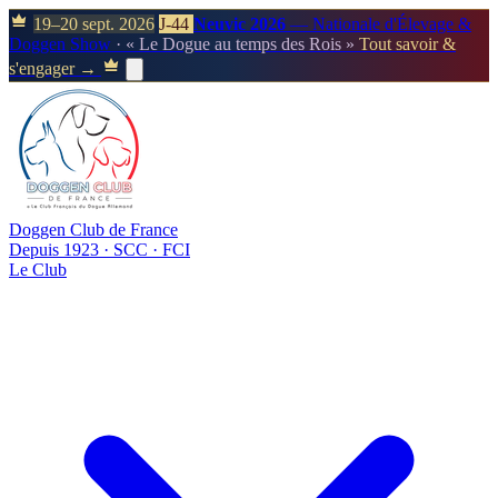
19–20 sept. 2026
J-44
Neuvic 2026
— Nationale d'Élevage &
Doggen Show
· « Le Dogue au temps des Rois »
Tout savoir &
s'engager →
Doggen Club de France
Depuis 1923 · SCC · FCI
Le Club