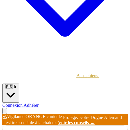
Portées
Étalons
Éleveurs
Base chiens
Boutique
🇫🇷
fr
Connexion
Adhérer
Vigilance ORANGE canicule
Protégez votre Dogue Allemand —
il est très sensible à la chaleur.
Voir les conseils →