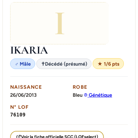
I
IKARIA
♂ Mâle
✝
Décédé (présumé)
★ 1/6 pts
NAISSANCE
ROBE
26/06/2013
Bleu
Génétique
N° LOF
76109
Voir la fiche officielle SCC (LOFselect)