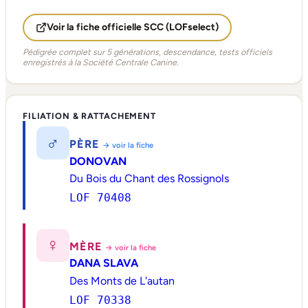
Voir la fiche officielle SCC (LOFselect)
Pédigrée complet sur 5 générations, descendance, tests officiels
enregistrés à la Société Centrale Canine.
FILIATION & RATTACHEMENT
♂
PÈRE
→ voir la fiche
DONOVAN
Du Bois du Chant des Rossignols
LOF 70408
♀
MÈRE
→ voir la fiche
DANA SLAVA
Des Monts de L'autan
LOF 70338