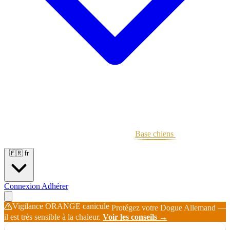
Portées
Étalons
Éleveurs
Base chiens
Boutique
🇫🇷
fr
Connexion
Adhérer
Vigilance ORANGE canicule
Protégez votre Dogue Allemand —
il est très sensible à la chaleur.
Voir les conseils →