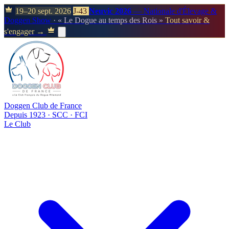
19–20 sept. 2026
J-43
Neuvic 2026
— Nationale d'Élevage &
Doggen Show
· « Le Dogue au temps des Rois »
Tout savoir &
s'engager →
Doggen Club de France
Depuis 1923 · SCC · FCI
Le Club