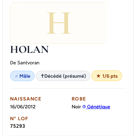
H
HOLAN
De Santvoran
♂ Mâle
✝
Décédé (présumé)
★ 1/6 pts
NAISSANCE
ROBE
16/06/2012
Noir
Génétique
N° LOF
75293