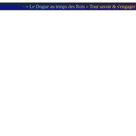
oggen Show
· « Le Dogue au temps des Rois »
Tout savoir & s'engage