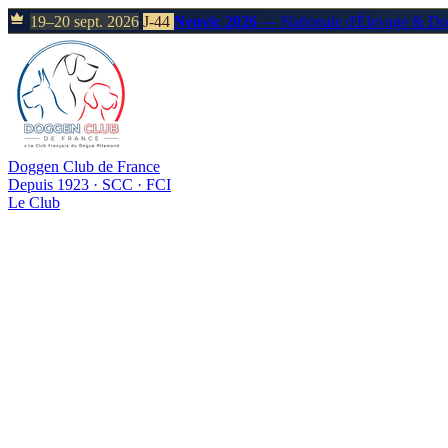
19–20 sept. 2026
J-44
Neuvic 2026
— Nationale d'Élevage & D
Doggen Club de France
Depuis 1923 · SCC · FCI
Le Club