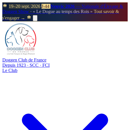
19–20 sept. 2026
J-44
Neuvic 2026
— Nationale d'Élevage &
Doggen Show
· « Le Dogue au temps des Rois »
Tout savoir &
s'engager →
Doggen Club de France
Depuis 1923 · SCC · FCI
Le Club