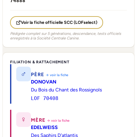
74888
Voir la fiche officielle SCC (LOFselect)
Pédigrée complet sur 5 générations, descendance, tests officiels
enregistrés à la Société Centrale Canine.
FILIATION & RATTACHEMENT
♂
PÈRE
→ voir la fiche
DONOVAN
Du Bois du Chant des Rossignols
LOF 70408
♀
MÈRE
→ voir la fiche
EDELWEISS
Des Saphirs D'atlantis