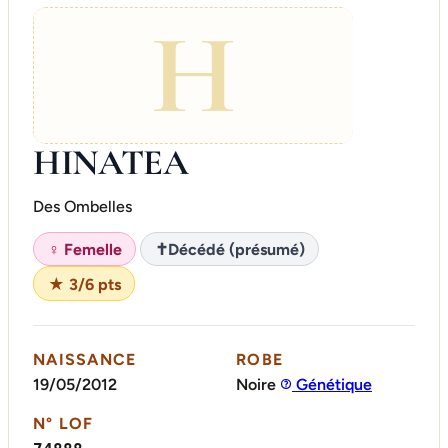
H
HINATEA
Des Ombelles
♀ Femelle
✝
Décédé (présumé)
★ 3/6 pts
NAISSANCE
ROBE
19/05/2012
Noire
Génétique
N° LOF