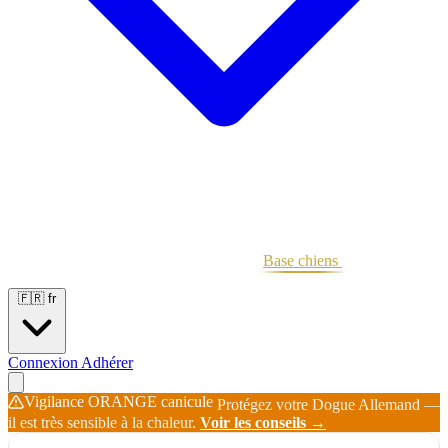
Portées
Étalons
Éleveurs
Base chiens
Boutique
🇫🇷
fr
Connexion
Adhérer
Vigilance ORANGE canicule
Protégez votre Dogue Allemand —
il est très sensible à la chaleur.
Voir les conseils →