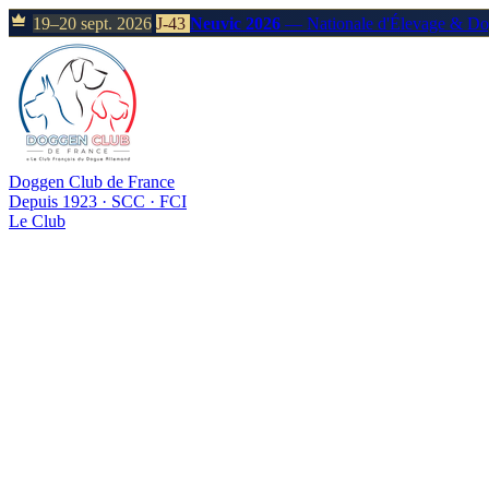
19–20 sept. 2026
J-43
Neuvic 2026
— Nationale d'Élevage & D
Doggen Club de France
Depuis 1923 · SCC · FCI
Le Club