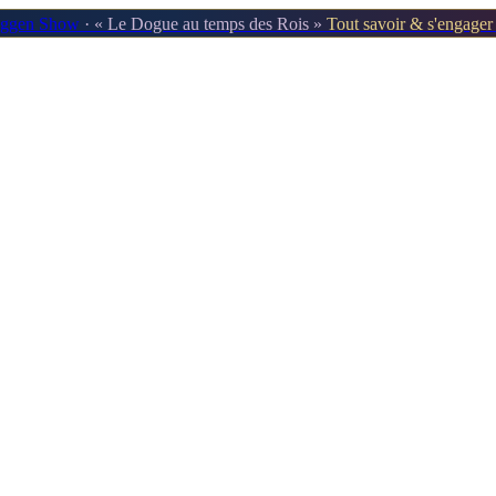
oggen Show
· « Le Dogue au temps des Rois »
Tout savoir & s'engage